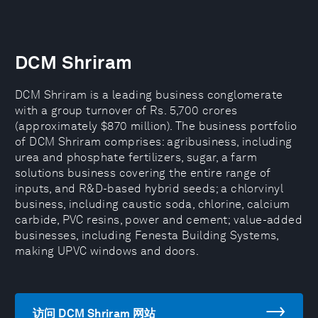
DCM Shriram
DCM Shriram is a leading business conglomerate
with a group turnover of Rs. 5,700 crores
(approximately $870 million). The business portfolio
of DCM Shriram comprises: agribusiness, including
urea and phosphate fertilizers, sugar, a farm
solutions business covering the entire range of
inputs, and R&D-based hybrid seeds; a chlorvinyl
business, including caustic soda, chlorine, calcium
carbide, PVC resins, power and cement; value-added
businesses, including Fenesta Building Systems,
making UPVC windows and doors.
访问 DCM Shriram 网站