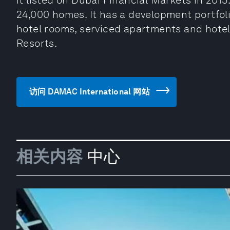
it listed on Dubai Financial Markets in 201
24,000 homes. It has a development portfoli
hotel rooms, serviced apartments and hote
Resorts.
访问 DAMAC International 网站
相关内容
中心