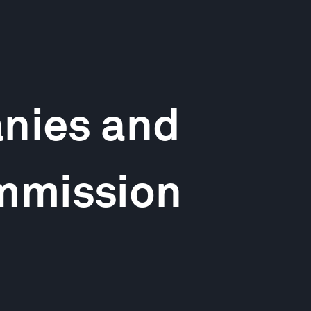
anies and
mmission