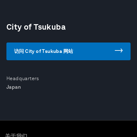
City of Tsukuba
访问 City of Tsukuba 网站
Headquarters
Japan
关于我们