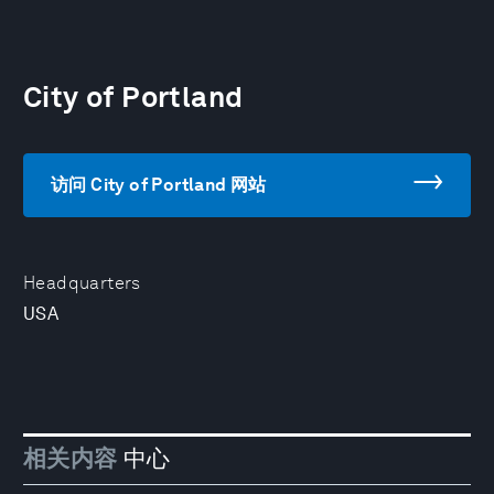
City of Portland
访问 City of Portland 网站
Headquarters
USA
相关内容
中心