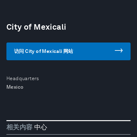
City of Mexicali
访问 City of Mexicali 网站
Headquarters
Mexico
相关内容
中心