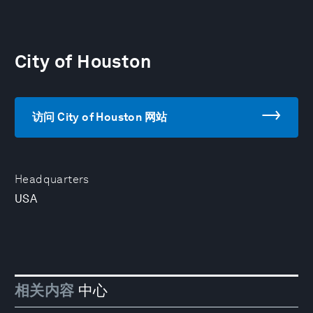
City of Houston
访问 City of Houston 网站
Headquarters
USA
相关内容
中心