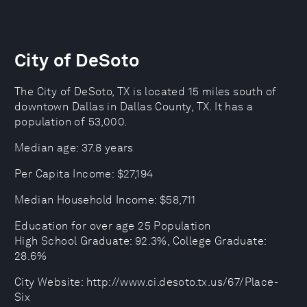
City of DeSoto
The City of DeSoto, TX is located 15 miles south of
downtown Dallas in Dallas County, TX. It has a
population of 53,000.
Median age: 37.8 years
Per Capita Income: $27,194
Median Household Income: $58,711
Education for over age 25 Population
High School Graduate: 92.3%, College Graduate:
28.6%
City Website: http://www.ci.desoto.tx.us/67/Place-
Six