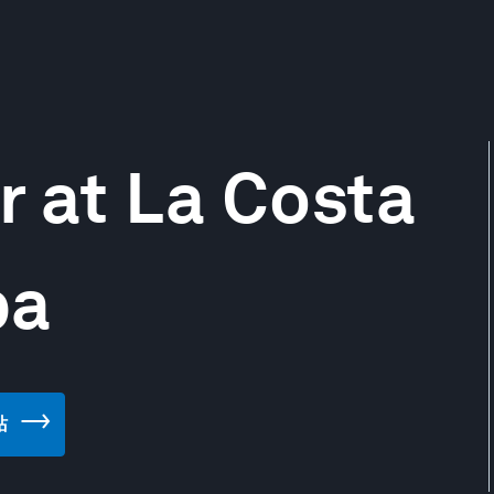
 at La Costa
pa
站