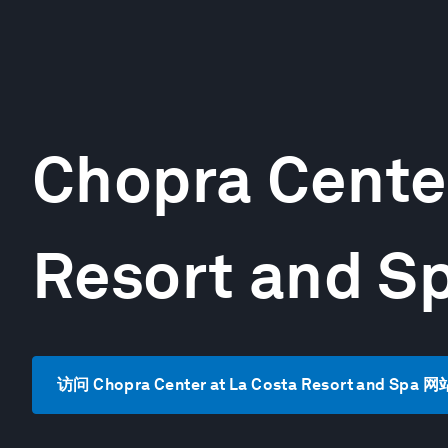
Chopra Center
Resort and S
访问 Chopra Center at La Costa Resort and Spa 网