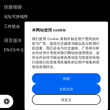
快捷链接
论坛可持续性
工作机会
本网站使用 cookie
我们使用 Cookie 来制作贴合用户需求的内
语言版本
容与广告、提供社交媒体功能以及分析我们
的流量。我们还会与社交媒体、广告和分析
EN
ES
中文
日本語
▪
▪
▪
合作伙伴分享您对我们网站的使用情况，这
些合作伙伴可能会将此类信息与您提供给他
们或他们在您使用其服务的过程中收集的其
他信息相结合。
拒绝
隐私政策和服务条款
全部允许
站点地图
自定义
©
2026
世界经济论坛
EN
ES
中文
日本語