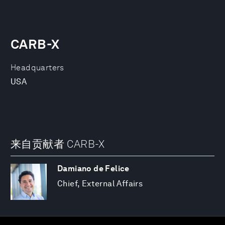
CARB-X
Headquarters
USA
来自贡献者 CARB-X
Damiano de Felice
Chief, External Affairs