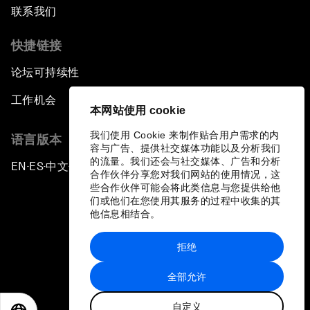
联系我们
快捷链接
论坛可持续性
工作机会
本网站使用 cookie
我们使用 Cookie 来制作贴合用户需求的内
语言版本
容与广告、提供社交媒体功能以及分析我们
的流量。我们还会与社交媒体、广告和分析
EN
ES
中文
日本語
▪
▪
▪
合作伙伴分享您对我们网站的使用情况，这
些合作伙伴可能会将此类信息与您提供给他
们或他们在您使用其服务的过程中收集的其
他信息相结合。
拒绝
隐私政策和服务条款
全部允许
站点地图
自定义