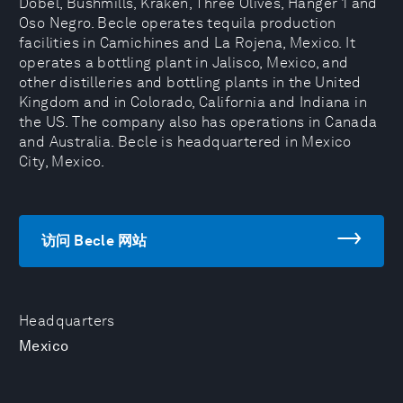
Dobel, Bushmills, Kraken, Three Olives, Hanger 1 and
Oso Negro. Becle operates tequila production
facilities in Camichines and La Rojena, Mexico. It
operates a bottling plant in Jalisco, Mexico, and
other distilleries and bottling plants in the United
Kingdom and in Colorado, California and Indiana in
the US. The company also has operations in Canada
and Australia. Becle is headquartered in Mexico
City, Mexico.
访问 Becle 网站
Headquarters
Mexico