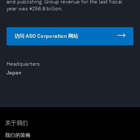
and publishing. Group revenue for the last fiscal
year was ¥256.8 billion.
访问 ASO Corporation 网站
Headquarters
Japan
关于我们
我们的策略