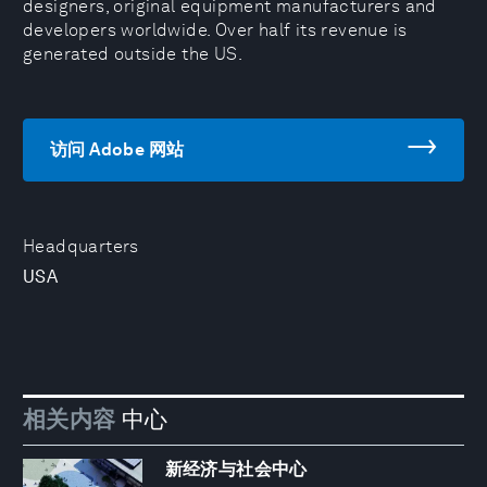
designers, original equipment manufacturers and
developers worldwide. Over half its revenue is
generated outside the US.
访问 Adobe 网站
Headquarters
USA
相关内容
中心
新经济与社会中心