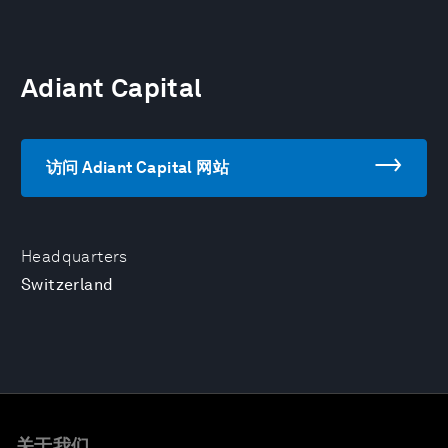
Adiant Capital
访问 Adiant Capital 网站
Headquarters
Switzerland
关于我们