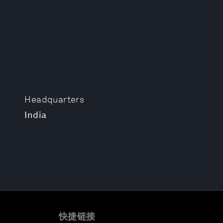
Headquarters
India
快捷链接